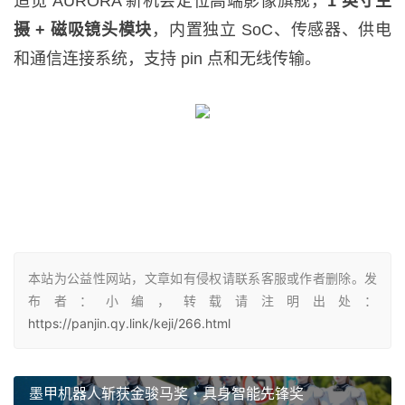
追觅 AURORA 新机会定位高端影像旗舰，
1 英寸主
摄 + 磁吸镜头模块
，内置独立 SoC、传感器、供电
和通信连接系统，支持 pin 点和无线传输。
本站为公益性网站，文章如有侵权请联系客服或作者删除。发
布者：小编，转载请注明出处：
https://panjin.qy.link/keji/266.html
墨甲机器人斩获金骏马奖・具身智能先锋奖