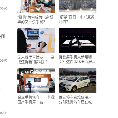
655次
“解禁”百日，中兴复苏
“拼购”为何成为电商博
几何？
弈的又一杀手锏？
美团
折叠屏手机太新是噱
无人餐厅喜忧参半，要
05次
头？这件事比全面屏做
成还得看“暖科技”？
的时
成
金立手机16年：一杯敬
百元停车费难住用户，
国产手机第一名，一杯
分时租赁汽车还在吃
敬全
灰？
482次