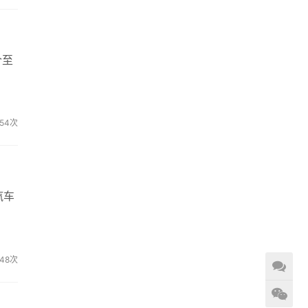
个至
54次
汽车
48次