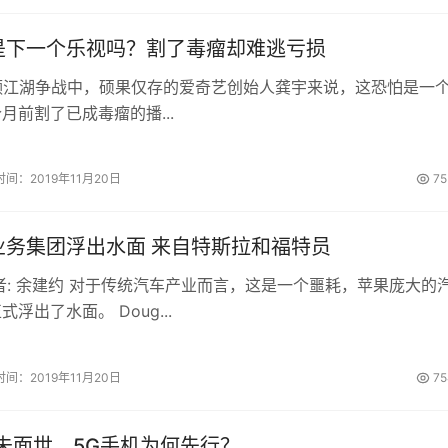
是下一个乐视吗？割了毒瘤却难逃亏损
频江湖争战中，硕果仅存的爱奇艺创始人龚宇来说，这恐怕是一
月前割了已成毒瘤的播...
时间：2019年11月20日
75
业务集团浮出水面 来自特斯拉和福特员
者: 余建约 对于传统汽车产业而言，这是一个噩耗，苹果庞大的
浮出了水面。 Doug...
时间：2019年11月20日
75
未面世，5G手机为何先行？