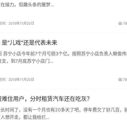
在接力。但趣头条的噩梦...
时间：2019年11月20日
7
是“儿戏”还是代表未来
阳 苏宁小店今年前7个月亏损3个亿。按照苏宁小店负责人鲍俊伟
言，到7月底苏宁小店门...
时间：2019年11月20日
7
费难住用户，分时租赁汽车还在吃灰？
长时间了，没有一个月也有20多天了吧，停车费欠了好几百，
人想开走，都让我给拦...