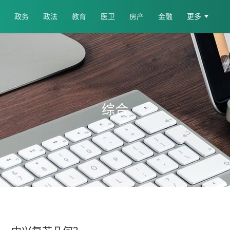
政务
政法
教育
医卫
房产
金融
更多
综合