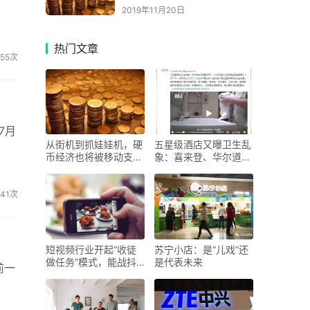
2019年11月20日
热门文章
855次
7月
从街机到抓娃娃机，硬
五星级酒店又曝卫生乱
币经济也将被移动支付
象：喜来登、华尔道
取
夫、
841次
短视频行业开起“收徒
苏宁小店：是“儿戏”还
做任务”模式，能战抖
是代表未来
前一
音