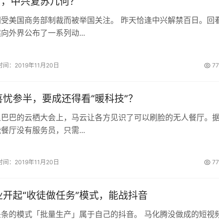
日，中兴复苏几何？
因受美国商务部制裁而被举国关注。 昨天恰逢中兴解禁百日。回
向外界公布了一系列动...
时间：2019年11月20日
7
忧参半，要成还得看“暖科技”？
里巴巴的云栖大会上，马云让各方见识了可以刷脸的无人餐厅。
餐厅没有服务员，只需...
时间：2019年11月20日
7
业开起“收徒做任务”模式，能战抖音
头条的模式「批量生产」属于自己的抖音。 马化腾没做成的短视