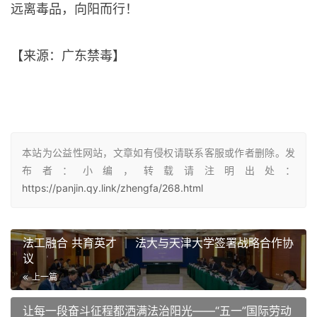
远离毒品，向阳而行！
【来源：广东禁毒】
本站为公益性网站，文章如有侵权请联系客服或作者删除。发
布者：小编，转载请注明出处：
https://panjin.qy.link/zhengfa/268.html
法工融合 共育英才 ｜ 法大与天津大学签署战略合作协
议
上一篇
让每一段奋斗征程都洒满法治阳光——“五一”国际劳动