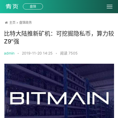
盘锦
主页
>
盘锦政务
比特大陆推新矿机：可挖掘隐私币，算力较
Z9“强
admin
•
2019-11-20 14:25
•
阅读
7505