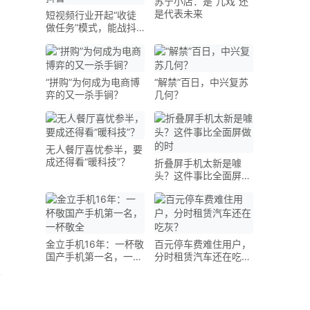
苏宁小店：是“儿戏”还
是代表未来
短视频行业开起“收徒
做任务”模式，能战抖
音
“拼购”为何成为电商博
“解禁”百日，中兴复苏
弈的又一杀手锏？
几何？
无人餐厅喜忧参半，要
成还得看“暖科技”？
折叠屏手机太新是噱
头？这件事比全面屏做
的时
金立手机16年：一杯敬
百元停车费难住用户，
国产手机第一名，一杯
分时租赁汽车还在吃
敬全
灰？