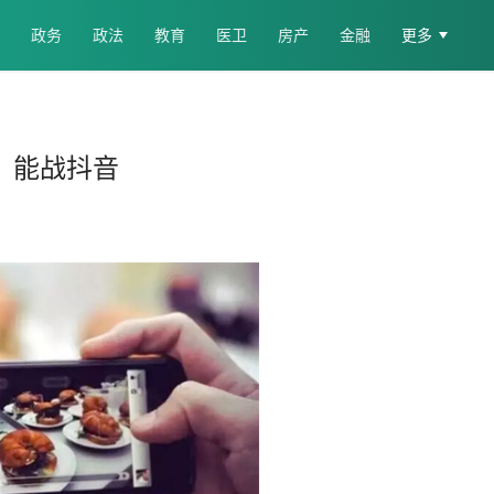
政务
政法
教育
医卫
房产
金融
更多
，能战抖音