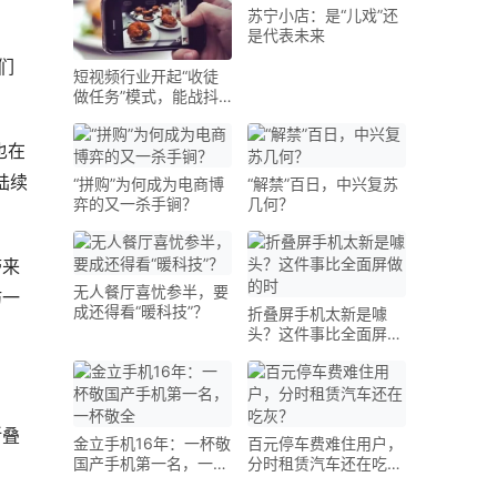
苏宁小店：是“儿戏”还
是代表未来
商们
短视频行业开起“收徒
做任务”模式，能战抖
音
在 
陆续
“拼购”为何成为电商博
“解禁”百日，中兴复苏
弈的又一杀手锏？
几何？
带来
无人餐厅喜忧参半，要
妨一
成还得看“暖科技”？
折叠屏手机太新是噱
头？这件事比全面屏做
的时
折叠
金立手机16年：一杯敬
百元停车费难住用户，
国产手机第一名，一杯
分时租赁汽车还在吃
敬全
灰？