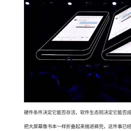
硬件条件决定它能否存活，软件生态则决定它能否
把大屏幕像书本一样折叠起来揣进裤兜，这件事已