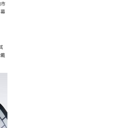
向市
屏幕
其
你戴