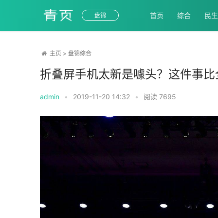
首页
综合
民生
盘锦
主页
>
盘锦综合
折叠屏手机太新是噱头？这件事比
admin
•
2019-11-20 14:32
•
阅读
7695