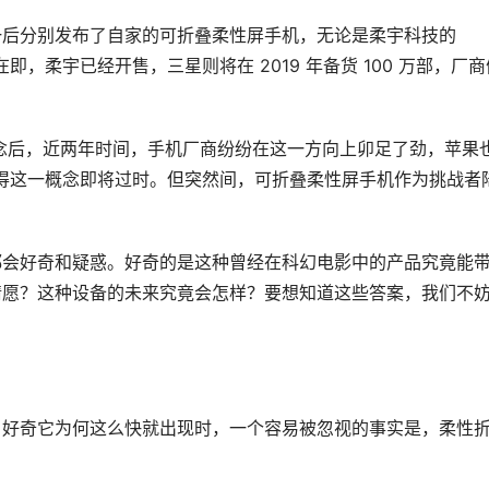
后分别发布了自家的可折叠柔性屏手机，无论是柔宇科技的 
布产品量产在即，柔宇已经开售，三星则将在 2019 年备货 100 万部，厂
屏」概念后，近两年时间，手机厂商纷纷在这一方向上卯足了劲，苹果也
有人觉得这一概念即将过时。但突然间，可折叠柔性屏手机作为挑战者
都会好奇和疑惑。好奇的是这种曾经在科幻电影中的产品究竟能
情愿？这种设备的未来究竟会怎样？要想知道这些答案，我们不
，好奇它为何这么快就出现时，一个容易被忽视的事实是，柔性