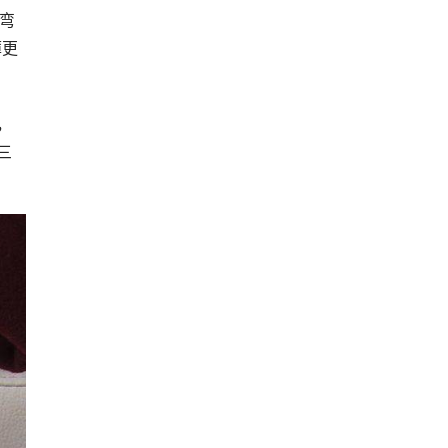
弯
薄更
，
三