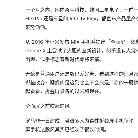
一个月之内，国内柔宇科技、韩国三星电子，一前一
FlexPai 还是三星的 Infinity Flex，都宣
来势汹汹。
从 2016 年小米发布 MIX 手机并提出「全面
iPhone X 上尝试了大胆的全新设计，似乎没
出现，似乎标志着新时代即将来临。
无论是普通用户还是数码爱好者，看到这样的消息
哪些改变？疑惑的是这到底会不会只是厂商的一厢
起看看，折叠屏设备的过去和现在。
全面屏之前吹起的风
罗马非一日建成，当很多人为柔性折叠屏手机争论
屏手机这股风其实已经吹了很长时间。